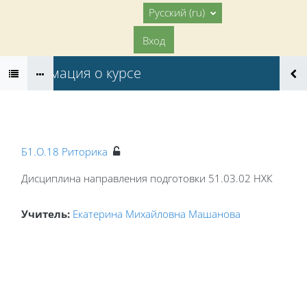
Перейти к основному содержанию
В начало
Русский ‎(ru)‎
Вход
Информация о курсе
Б1.О.18 Риторика
Дисциплина направления подготовки 51.03.02 НХК
Учитель:
Екатерина Михайловна Машанова