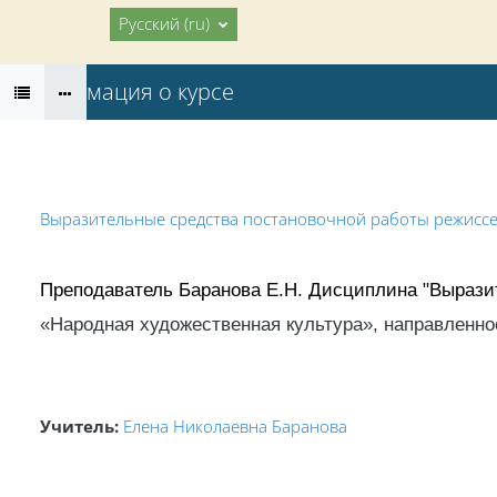
Перейти к основному содержанию
В начало
Русский ‎(ru)‎
Информация о курсе
Выразительные средства постановочной работы режисс
Преподаватель Баранова Е.Н. Дисциплина "Вырази
«Народная художественная культура», н
аправленно
Учитель:
Елена Николаевна Баранова