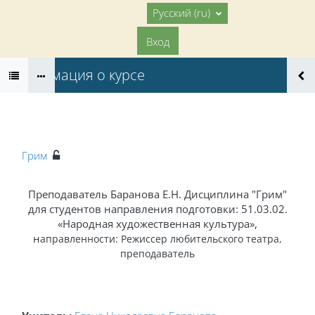
Перейти к основному содержанию
В начало
Русский ‎(ru)‎
Вход
Информация о курсе
Грим
Преподаватель Баранова Е.Н. Дисциплина "Грим"
для студентов направления подготовки: 51.03.02
.
«Народная художественная культура»,
н
аправленности:
Режиссер любительского театра,
преподаватель