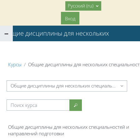
Перейти к основному содержанию
В начало
Русский ‎(ru)‎
Вход
Общие дисциплины для нескольких
специальностей и направлений подготовки
Курсы
Общие дисциплины для нескольких специальност
ории курсов
Поиск курса
Поиск курса
Общие дисциплины для нескольких специальностей и
направлений подготовки