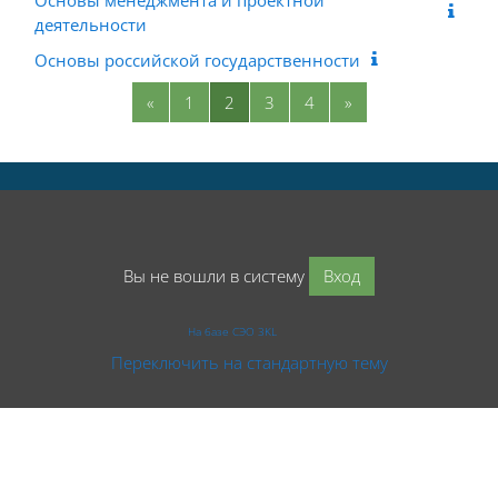
деятельности
Основы российской государственности
Предыдущая страница
Страница 1
Страница 2
Страница 3
Страница 4
Следующая стран
«
1
2
3
4
»
Вы не вошли в систему
Вход
На базе СЭО 3KL
Переключить на стандартную тему